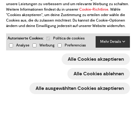
unsere Leistungen zu verbessern und um relevante Werbung zu schalten.
Weitere Informationen findest du in unserer
Cookie-Richtlinie
. Wähle
Rechtlicher Hinweis
"Cookies akzeptieren", um deine Zustimmung zu erteilen oder wähle die
Cookies aus, die du zulassen möchtest. Du kannst die Cookie-Optionen
Cookie-Politik
ändern und deine Einwilligung jederzeit auf unserer Website widerrufen.
e-Trade ACCIÓ
Autorisierte Cookies:
Política de cookies
Mehr Details
Analyse
Werbung
Preferencias
Rücksendungen & Rückerstattungen
Meine Cookie-Einstellungen ändern
Alle Cookies akzeptieren
Alle Cookies ablehnen
Möchtest du über alle Neuigkeiten auf
Alle ausgewählten Cookies akzeptieren
dem Laufenden sein?
Abonniere den Newsletter