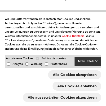
Wir und Dritte verwenden als Dienstanbieter Cookies und ähnliche
Möchtest du über alle Neuigkeiten auf
Technologien (im Folgenden "Cookies"), um unsere Dienste
dem Laufenden sein?
bereitzustellen und zu schützen, deine Anforderungen zu verstehen und
unsere Leistungen zu verbessern und um relevante Werbung zu schalten.
Abonniere den Newsletter
Weitere Informationen findest du in unserer
Cookie-Richtlinie
. Wähle
"Cookies akzeptieren", um deine Zustimmung zu erteilen oder wähle die
Cookies aus, die du zulassen möchtest. Du kannst die Cookie-Optionen
ändern und deine Einwilligung jederzeit auf unserer Website widerrufen.
Autorisierte Cookies:
Política de cookies
Mehr Details
Analyse
Werbung
Preferencias
Ja, ich akzeptiere die
Datenschutz-Bestimmungen
Alle Cookies akzeptieren
Senden
Alle Cookies ablehnen
ESP
ENG
FRA
DEU
Alle ausgewählten Cookies akzeptieren