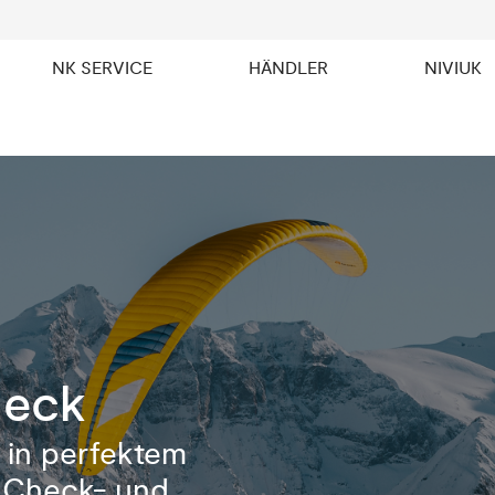
NK SERVICE
HÄNDLER
NIVIUK
heck
 in perfektem
e Check- und