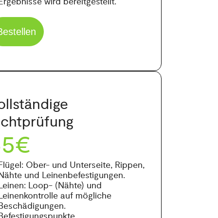
Ergebnisse wird bereitgestellt.
Bestellen
ollständige
ichtprüfung
65€
Flügel: Ober- und Unterseite, Rippen,
Nähte und Leinenbefestigungen.
Leinen: Loop- (Nähte) und
Leinenkontrolle auf mögliche
Beschädigungen.
Befestigungspunkte