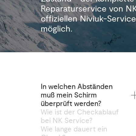
Reparaturservice von N
offiziellen Niviuk-Servic
möglich.
In welchen Abständen
muß mein Schirm
überprüft werden?
Wie ist der Checkablauf
bei NK Service?
Wie lange dauert ein