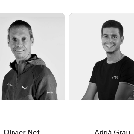
Olivier Nef
Adrià Grau