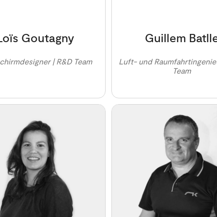
Loïs Goutagny
Guillem Batll
schirmdesigner | R&D Team
Luft- und Raumfahrtingenie
Team