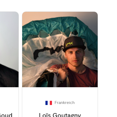
Frankreich
Goud
Loïs Goutagny