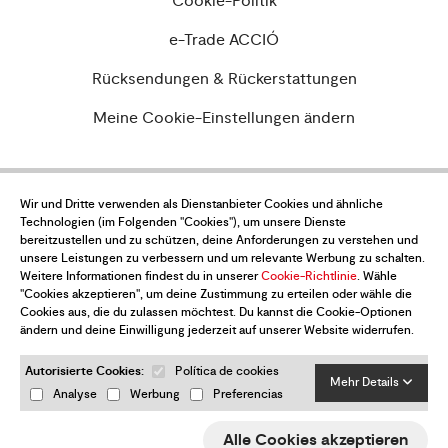
Cookie-Politik
e-Trade ACCIÓ
Rücksendungen & Rückerstattungen
Meine Cookie-Einstellungen ändern
Wir und Dritte verwenden als Dienstanbieter Cookies und ähnliche
Möchtest du über alle Neuigkeiten auf
Technologien (im Folgenden "Cookies"), um unsere Dienste
dem Laufenden sein?
bereitzustellen und zu schützen, deine Anforderungen zu verstehen und
unsere Leistungen zu verbessern und um relevante Werbung zu schalten.
Abonniere den Newsletter
Weitere Informationen findest du in unserer
Cookie-Richtlinie
. Wähle
"Cookies akzeptieren", um deine Zustimmung zu erteilen oder wähle die
Cookies aus, die du zulassen möchtest. Du kannst die Cookie-Optionen
ändern und deine Einwilligung jederzeit auf unserer Website widerrufen.
Autorisierte Cookies:
Política de cookies
Mehr Details
Analyse
Werbung
Preferencias
Ja, ich akzeptiere die
Datenschutz-Bestimmungen
Alle Cookies akzeptieren