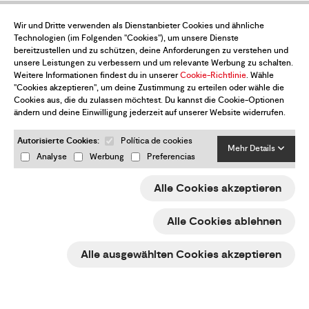
Datenschutzbestimmungen
Wir und Dritte verwenden als Dienstanbieter Cookies und ähnliche
Technologien (im Folgenden "Cookies"), um unsere Dienste
Einkaufsbedingungen
bereitzustellen und zu schützen, deine Anforderungen zu verstehen und
unsere Leistungen zu verbessern und um relevante Werbung zu schalten.
Weitere Informationen findest du in unserer
Cookie-Richtlinie
. Wähle
Rechtlicher Hinweis
"Cookies akzeptieren", um deine Zustimmung zu erteilen oder wähle die
Cookies aus, die du zulassen möchtest. Du kannst die Cookie-Optionen
Cookie-Politik
ändern und deine Einwilligung jederzeit auf unserer Website widerrufen.
e-Trade ACCIÓ
Autorisierte Cookies:
Política de cookies
Mehr Details
Analyse
Werbung
Preferencias
Rücksendungen & Rückerstattungen
Meine Cookie-Einstellungen ändern
Alle Cookies akzeptieren
Alle Cookies ablehnen
Möchtest du über alle Neuigkeiten auf
Alle ausgewählten Cookies akzeptieren
dem Laufenden sein?
Abonniere den Newsletter