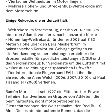
- Vierfacher Weltmeister im Motorfliegen.
- Mehrere Höhen- und Streckenflug-Weltrekorde mit
dem Motorschirm.
Einige Rekorde, die er derzeit hält:
- Weltrekord im Streckenflug, der ihn 2007 1.105 km
über den Atlantik von Jerez nach Lanzarote führte.
- Höhenflug-Weltrekord, für den er 2009 auf 7.821
Metern Höhe über den Berg Masherbrum im
pakistanischen Karakorum-Gebirge geflogen ist.
- In Anerkennung seiner Leistungen erhielt er die
Bronzemedaille für sportliche Leistungen (CSD) und
das Verdienstkreuz für Verdienste um die Luftfahrt mit
weißer Auszeichnung der spanischen Luftwaffe.
- Der Internationale Flugverband FAI hat ihm die
Ehrendiplome Anne Welch (2006, 2007, 2010) und Paul
Tissandier (2003) verliehen.
Ramón Morillas ist seit 1997 ein Elitesportler. Er war
Teil einer handverlesenen Gruppe von Athleten, die
beim härtesten, nicht motorbetriebenen
Gleitschirmrennen der Welt teilnahm: den Red Bull X-
Alps. Dieses atemberaubende Rennen, das die