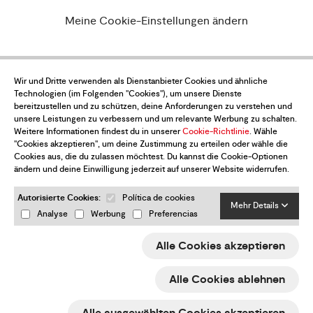
Meine Cookie-Einstellungen ändern
Möchtest du über alle Neuigkeiten auf
Wir und Dritte verwenden als Dienstanbieter Cookies und ähnliche
Technologien (im Folgenden "Cookies"), um unsere Dienste
dem Laufenden sein?
bereitzustellen und zu schützen, deine Anforderungen zu verstehen und
unsere Leistungen zu verbessern und um relevante Werbung zu schalten.
Abonniere den Newsletter
Weitere Informationen findest du in unserer
Cookie-Richtlinie
. Wähle
"Cookies akzeptieren", um deine Zustimmung zu erteilen oder wähle die
Cookies aus, die du zulassen möchtest. Du kannst die Cookie-Optionen
ändern und deine Einwilligung jederzeit auf unserer Website widerrufen.
Autorisierte Cookies:
Política de cookies
Mehr Details
Analyse
Werbung
Preferencias
Ja, ich akzeptiere die
Datenschutz-Bestimmungen
Alle Cookies akzeptieren
Senden
Alle Cookies ablehnen
ESP
ENG
FRA
DEU