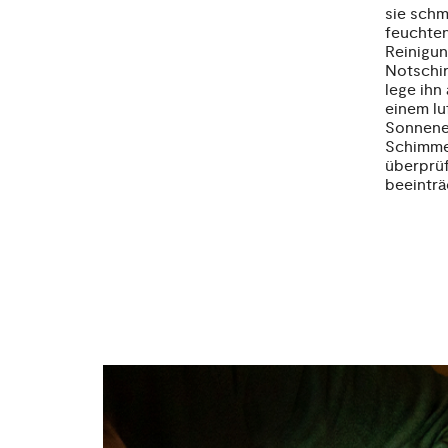
sie schm
feuchten
Reinigun
Notschir
lege ihn
einem lu
Sonnenei
Schimmel
überprüf
beeinträ