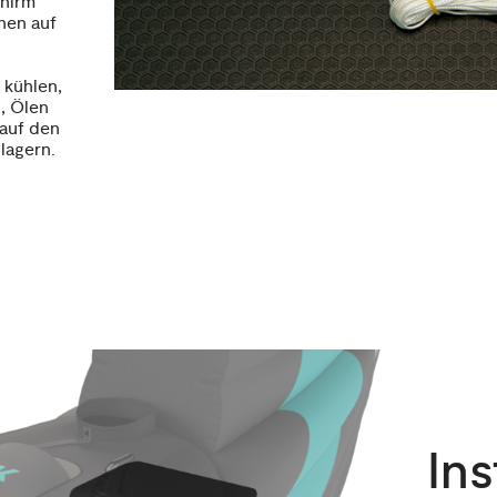
chirm
nen auf
 kühlen,
, Ölen
 auf den
lagern.
Ins