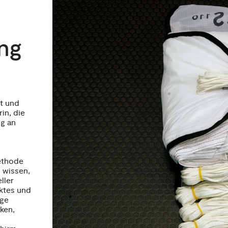
ng
et und
in, die
ng an
ethode
 wissen,
ller
ktes und
ige
ken,