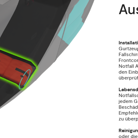
Au
Installat
Gurtzeug
Fallsch
Frontcon
Notfall 
den Einb
überprüf
Lebensd
Notfalls
jedem G
Beschädi
Empfehlu
zu überp
Reinigu
oder die