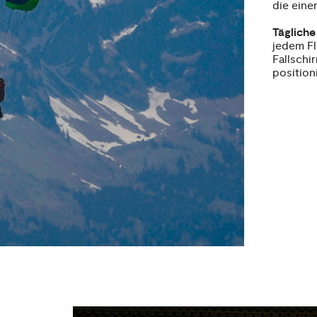
die eine
Tägliche
jedem Fl
Fallschir
position