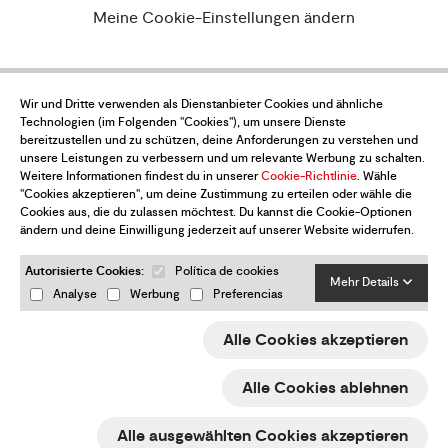
Meine Cookie-Einstellungen ändern
Wir und Dritte verwenden als Dienstanbieter Cookies und ähnliche
Möchtest du über alle Neuigkeiten auf
Technologien (im Folgenden "Cookies"), um unsere Dienste
dem Laufenden sein?
bereitzustellen und zu schützen, deine Anforderungen zu verstehen und
unsere Leistungen zu verbessern und um relevante Werbung zu schalten.
Abonniere den Newsletter
Weitere Informationen findest du in unserer
Cookie-Richtlinie
. Wähle
"Cookies akzeptieren", um deine Zustimmung zu erteilen oder wähle die
Cookies aus, die du zulassen möchtest. Du kannst die Cookie-Optionen
ändern und deine Einwilligung jederzeit auf unserer Website widerrufen.
Autorisierte Cookies:
Política de cookies
Mehr Details
Analyse
Werbung
Preferencias
Ja, ich akzeptiere die
Datenschutz-Bestimmungen
Alle Cookies akzeptieren
Senden
Alle Cookies ablehnen
ESP
ENG
FRA
DEU
Alle ausgewählten Cookies akzeptieren