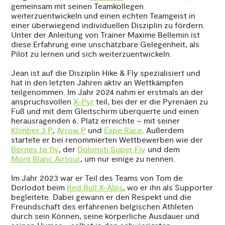
gemeinsam mit seinen Teamkollegen
weiterzuentwickeln und einen echten Teamgeist in
einer überwiegend individuellen Disziplin zu fördern.
Unter der Anleitung von Trainer Maxime Bellemin ist
diese Erfahrung eine unschätzbare Gelegenheit, als
Pilot zu lernen und sich weiterzuentwickeln.
Jean ist auf die Disziplin Hike & Fly spezialisiert und
hat in den letzten Jahren aktiv an Wettkämpfen
teilgenommen. Im Jahr 2024 nahm er erstmals an der
anspruchsvollen
X-Pyr
teil, bei der er die Pyrenäen zu
Fuß und mit dem Gleitschirm überquerte und einen
herausragenden 6. Platz erreichte – mit seiner
Klimber 3 P
,
Arrow P
und
Expe Race
. Außerdem
startete er bei renommierten Wettbewerben wie der
Bornes to fly
, der
Dolomiti Super Fly
und dem
Mont Blanc Airtour
, um nur einige zu nennen.
Im Jahr 2023 war er Teil des Teams von Tom de
Dorlodot beim
Red Bull X-Alps
, wo er ihn als Supporter
begleitete. Dabei gewann er den Respekt und die
Freundschaft des erfahrenen belgischen Athleten
durch sein Können, seine körperliche Ausdauer und