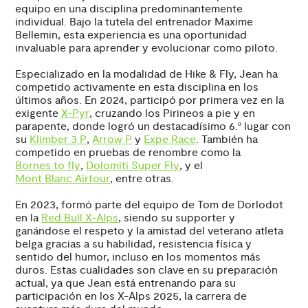
equipo en una disciplina predominantemente
individual. Bajo la tutela del entrenador Maxime
Bellemin, esta experiencia es una oportunidad
invaluable para aprender y evolucionar como piloto.
Especializado en la modalidad de Hike & Fly, Jean ha
competido activamente en esta disciplina en los
últimos años. En 2024, participó por primera vez en la
exigente
X-Pyr
, cruzando los Pirineos a pie y en
parapente, donde logró un destacadísimo 6.º lugar con
su
Klimber 3 P
,
Arrow P
y
Expe Race
. También ha
competido en pruebas de renombre como la
Bornes to fly
,
Dolomiti Super Fly
, y el
Mont Blanc Airtour
, entre otras.
En 2023, formó parte del equipo de Tom de Dorlodot
en la
Red Bull X-Alps
, siendo su supporter y
ganándose el respeto y la amistad del veterano atleta
belga gracias a su habilidad, resistencia física y
sentido del humor, incluso en los momentos más
duros. Estas cualidades son clave en su preparación
actual, ya que Jean está entrenando para su
participación en los X-Alps 2025, la carrera de