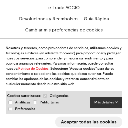
e-Trade ACCIÓ
Devoluciones y Reembolsos – Guía Rápida
Cambiar mis preferencias de cookies
Nosotros y terceros, como proveedores de servicios, utilizamos cookies y
tecnologías similares (en adelante "cookies") para proporcionar y proteger
¿Quieres estar al día de todas las
nuestros servicios, para comprender y mejorar su rendimiento y para
novedades?
publicar anuncios relevantes. Para más información, puede consultar
nuestra
Política de Cookies
. Seleccione "Aceptar cookies" para dar su
Suscríbete a nuestra newsletter
consentimiento o seleccione las cookies que desea autorizar. Puede
cambiar las opciones de las cookies y retirar su consentimiento en
cualquier momento desde nuestro sitio web.
Cookies autorizadas:
Obligatorias
Analíticas
Publicitarias
Más detalles
Preferencias
He leído y acepto la
Política de privacidad
Aceptar todas las cookies
Enviar