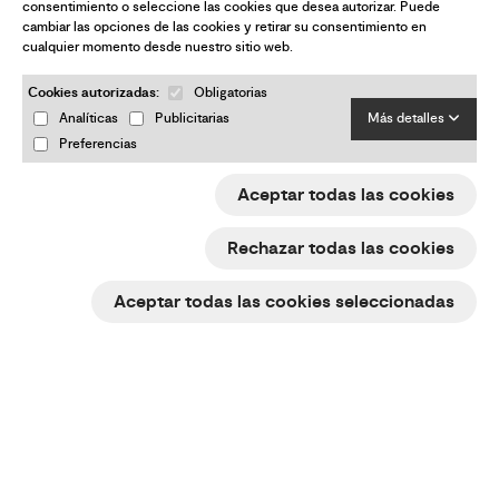
consentimiento o seleccione las cookies que desea autorizar. Puede
Aviso legal
cambiar las opciones de las cookies y retirar su consentimiento en
cualquier momento desde nuestro sitio web.
Política de cookies
Cookies autorizadas:
Obligatorias
e-Trade ACCIÓ
Analíticas
Publicitarias
Más detalles
Preferencias
Devoluciones y Reembolsos – Guía Rápida
Cambiar mis preferencias de cookies
Aceptar todas las cookies
Rechazar todas las cookies
¿Quieres estar al día de todas las
Aceptar todas las cookies seleccionadas
novedades?
Suscríbete a nuestra newsletter