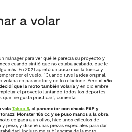
ar a volar
 un mánager para ver qué le parecía su proyecto y
nces cuando sintió que no estaba acabado, que le
algo más. En 2021 apretó un poco más la tuerca y
emprender el vuelo. “Cuando tuve la idea original,
o volaba en paramotor y no lo relacioné. Pero
el año
ecidí que la moto también volaría
y en diciembre
pletar el proyecto juntando todos los deportes
 que me gusta practicar”, comenta.
u vela
Takoo 5
, el paramotor con chasis PAP y
torazzi Monster 185 cc y se puso manos a la obra
.
moto colgada a un olivo, hice unos cálculos de
 y peso, y diseñé unas piezas especiales para dar
tabilidad. Incluso me subí encima de la moto