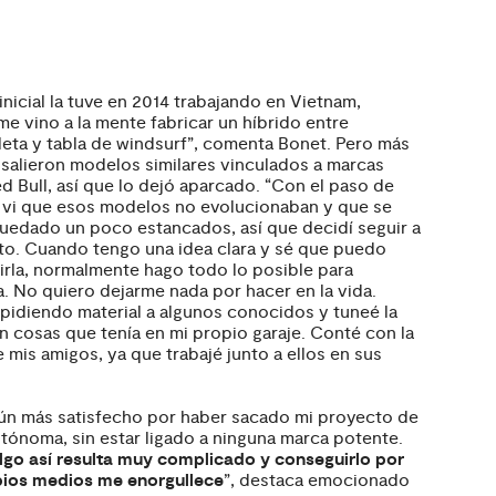
 inicial la tuve en 2014 trabajando en Vietnam,
e vino a la mente fabricar un híbrido entre
eta y tabla de windsurf”, comenta Bonet. Pero más
 salieron modelos similares vinculados a marcas
 Bull, así que lo dejó aparcado. “Con el paso de
 vi que esos modelos no evolucionaban y que se
uedado un poco estancados, así que decidí seguir a
nto. Cuando tengo una idea clara y sé que puedo
rla, normalmente hago todo lo posible para
a. No quiero dejarme nada por hacer en la vida.
idiendo material a algunos conocidos y tuneé la
 cosas que tenía en mi propio garaje. Conté con la
 mis amigos, ya que trabajé junto a ellos en sus
.
ún más satisfecho por haber sacado mi proyecto de
tónoma, sin estar ligado a ninguna marca potente.
lgo así resulta muy complicado y conseguirlo por
pios medios me enorgullece
”, destaca emocionado