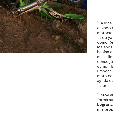
“La idea
cuando m
motocicl
tarde ya
como Red
los años
habían q
mi insti
consegui
cumplirl
Empecé p
moto con
ayuda de
talleres”
“Estoy a
forma au
Lograr a
mis pro