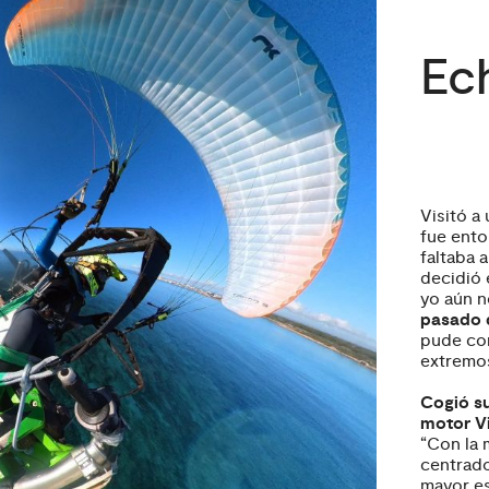
Ech
Visitó a
fue ento
faltaba 
decidió 
yo aún n
pasado d
pude com
extremos
Cogió s
motor Vi
“Con la 
centrado
mayor es