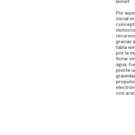
Bonet.
Por aque
inicial 
concepto
motocros
recursos
gracias 
tabla wi
por la m
flotar s
agua. Fu
pivote u
gravedad
propulsi
electróni
con acei