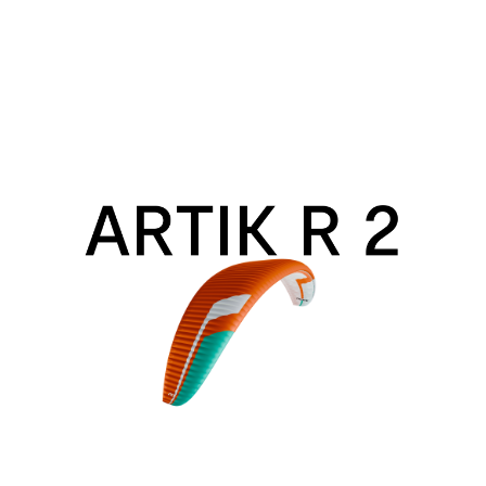
Artik
R
2