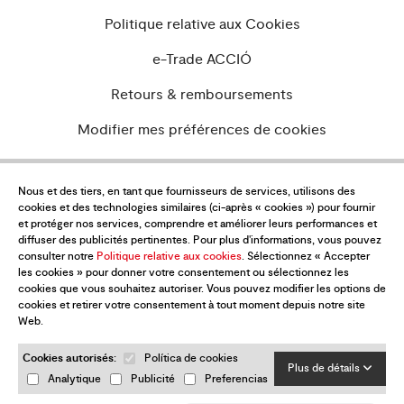
Politique relative aux Cookies
e-Trade ACCIÓ
Retours & remboursements
Modifier mes préférences de cookies
Nous et des tiers, en tant que fournisseurs de services, utilisons des
cookies et des technologies similaires (ci-après « cookies ») pour fournir
Voulez-vous être à jour de toutes les
et protéger nos services, comprendre et améliorer leurs performances et
nouvelles?
diffuser des publicités pertinentes. Pour plus d'informations, vous pouvez
consulter notre
Politique relative aux cookies
. Sélectionnez « Accepter
Abonnez-vous à notre newsletter
les cookies » pour donner votre consentement ou sélectionnez les
cookies que vous souhaitez autoriser. Vous pouvez modifier les options de
cookies et retirer votre consentement à tout moment depuis notre site
Web.
Cookies autorisés:
Política de cookies
Plus de détails
Analytique
Publicité
Preferencias