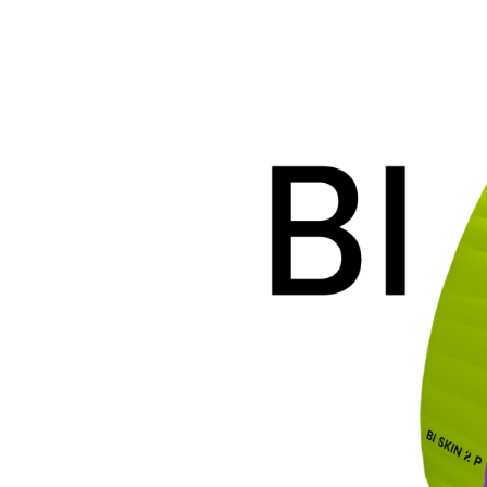
Bi
Skin
2
P