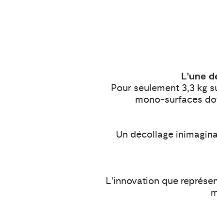
L'une d
Pour seulement 3,3 kg s
mono-surfaces doté
Un décollage inimaginab
L'innovation que représen
m