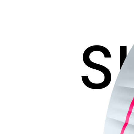
Skin
4
P