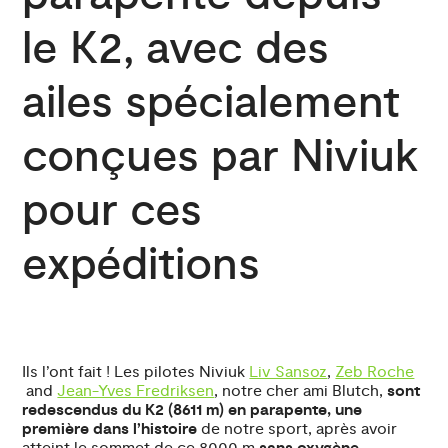
le K2, avec des
ailes spécialement
conçues par Niviuk
pour ces
expéditions
Ils l’ont fait ! Les pilotes Niviuk
Liv Sansoz
,
Zeb Roche
and
Jean-Yves Fredriksen
, notre cher ami Blutch,
sont
redescendus du K2 (8611 m) en parapente, une
première dans l’histoire
de notre sport, après avoir
atteint le sommet de ce 8000 m