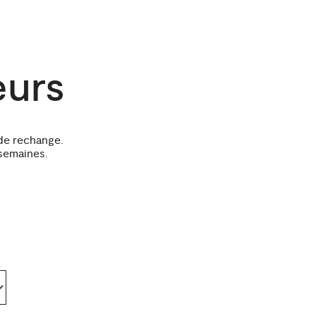
eurs
de rechange.
 semaines.