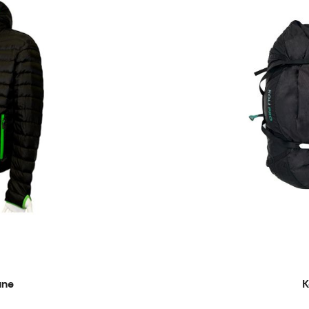
une
K