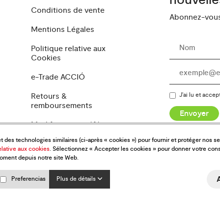
nouvelle
Conditions de vente
Abonnez-vous 
Mentions Légales
Politique relative aux
Cookies
e-Trade ACCIÓ
Retours &
J'ai lu et accep
remboursements
Envoyer
Modifier mes préférences
de cookies
et des technologies similaires (ci-après « cookies ») pour fournir et protéger nos 
elative aux cookies
. Sélectionnez « Accepter les cookies » pour donner votre con
moment depuis notre site Web.
Preferencias
Plus de détails