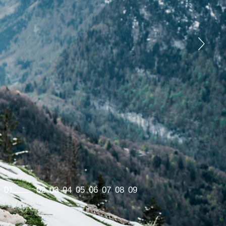
01
02
03
04
05
06
07
08
09