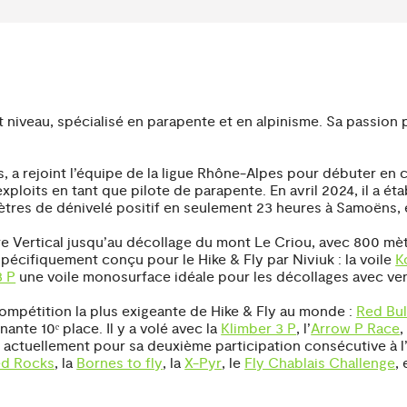
niveau, spécialisé en parapente et en alpinisme. Sa passion p
s, a rejoint l’équipe de la ligue Rhône-Alpes pour débuter en 
ploits en tant que pilote de parapente. En avril 2024, il a éta
tres de dénivelé positif en seulement 23 heures à Samoëns, 
mètre Vertical jusqu’au décollage du mont Le Criou, avec 800 
spécifiquement conçu pour le Hike & Fly par Niviuk : la voile
K
3 P
une voile monosurface idéale pour les décollages avec vent
ompétition la plus exigeante de Hike & Fly au monde :
Red Bul
nte 10ᵉ place. Il y a volé avec la
Klimber 3 P
, l’
Arrow P Race
,
 actuellement pour sa deuxième participation consécutive à l’
ed Rocks
, la
Bornes to fly
, la
X-Pyr
, le
Fly Chablais Challenge
,