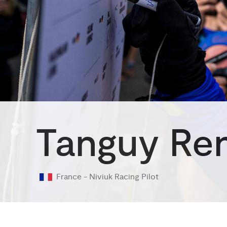
Tanguy Re
France -
Niviuk Racing Pilot