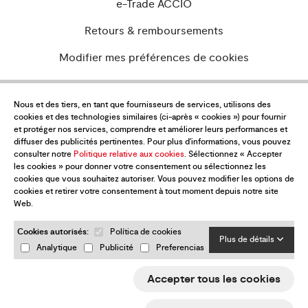
e-Trade ACCIÓ
Retours & remboursements
Modifier mes préférences de cookies
Nous et des tiers, en tant que fournisseurs de services, utilisons des
Voulez-vous être à jour de toutes les
cookies et des technologies similaires (ci-après « cookies ») pour fournir
et protéger nos services, comprendre et améliorer leurs performances et
nouvelles?
diffuser des publicités pertinentes. Pour plus d'informations, vous pouvez
consulter notre
Politique relative aux cookies
. Sélectionnez « Accepter
Abonnez-vous à notre newsletter
les cookies » pour donner votre consentement ou sélectionnez les
cookies que vous souhaitez autoriser. Vous pouvez modifier les options de
cookies et retirer votre consentement à tout moment depuis notre site
Web.
Cookies autorisés:
Política de cookies
Plus de détails
Analytique
Publicité
Preferencias
J'ai lu et accepte le
Politique de confidentialité
Accepter tous les cookies
Envoyer